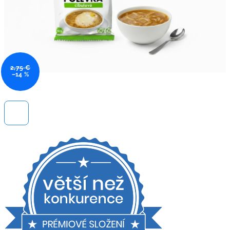
2,75 €
–14 %