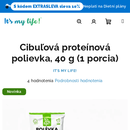
S kódem EXTRASLEVA sleva 10%
Neplatí na Dietní plány
Prejsť
na
obsah
Nákupn
Hľadať
Prihlásenie
Cibuľová proteínová
košík
polievka, 40 g (1 porcia)
IT’S MY LIFE!
Priemerné
4 hodnotenia
Podrobnosti hodnotenia
hodnotenie
produktu
Novinka
je
4,8
z
5
hviezdičiek.