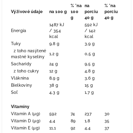
% *na
na
% *na
Výživové údaje
na 100 g
100
porciu
porciu
g
40 g
40 g
1487 kJ
592 kJ
Energia
/ 354
/ 142
kcal
kcal
Tuky
9,8 g
3,9 g
z toho nasýtené
1,2 g
0,5 g
mastné kyseliny
Sacharidy
24 g
9,5 g
z toho cukry
12 g
4,8 g
Vláknina
8,9 g
3,6 g
Bielkoviny
38 g
15 g
Soľ
4,3 g
1,7 g
Vitamíny
Vitamín A (µg)
592
74
237
30
Vitamín D (µg)
4,4
89
1,8
35
Vitamín E (µg)
11,1
92
4,4
37