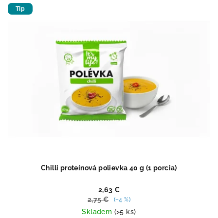
5
Tip
hviezdičiek.
Chilli proteínová polievka 40 g (1 porcia)
2,63 €
2,75 €
(–4 %)
Skladem
(>5 ks)