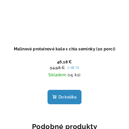
Malinové proteinové kaše s chia semínky (20 porcí)
46,18 €
54,98 €
(–16 %)
Skladem
(>5 ks)
Priemerné
hodnotenie
produktu
Do košíka
je
5,0
z
5
hviezdičiek.
Podobné produkty