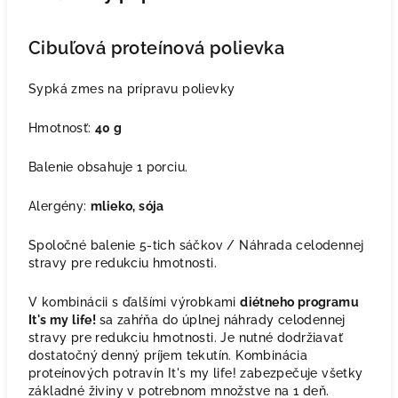
Cibuľová proteínová polievka
Sypká zmes na prípravu polievky
Hmotnosť:
40 g
Balenie obsahuje 1 porciu.
Alergény:
mlieko, sója
Spoločné balenie 5-tich sáčkov / Náhrada celodennej
stravy pre redukciu hmotnosti.
V kombinácii s ďalšími výrobkami
diétneho programu
It's my life!
sa zahŕňa do úplnej náhrady celodennej
stravy pre redukciu hmotnosti. Je nutné dodržiavať
dostatočný denný príjem tekutín. Kombinácia
proteínových potravín It's my life! zabezpečuje všetky
základné živiny v potrebnom množstve na 1 deň.