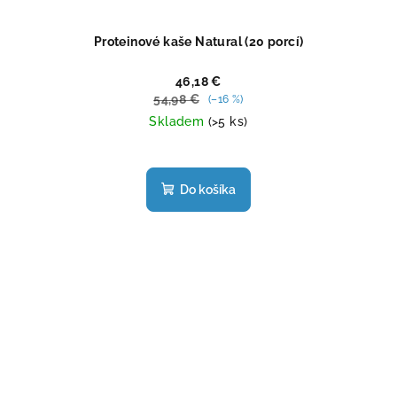
Proteinové kaše Natural (20 porcí)
46,18 €
54,98 €
(–16 %)
Skladem
(>5 ks)
Priemerné
hodnotenie
produktu
Do košíka
je
5,0
z
5
hviezdičiek.