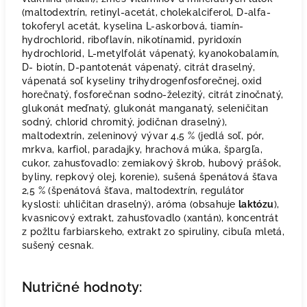
(maltodextrín, retinyl-acetát, cholekalciferol, D-alfa-
tokoferyl acetát, kyselina L-askorbová, tiamín-
hydrochlorid, riboflavín, nikotínamid, pyridoxín
hydrochlorid, L-metylfolát vápenatý, kyanokobalamín,
D- biotín, D-pantotenát vápenatý, citrát draselný,
vápenatá soľ kyseliny trihydrogenfosforečnej, oxid
horečnatý, fosforečnan sodno-železitý, citrát zinočnatý,
glukonát meďnatý, glukonát manganatý, seleničitan
sodný, chlorid chromitý, jodičnan draselný),
maltodextrín, zeleninový vývar 4,5 % (jedlá soľ, pór,
mrkva, karfiol, paradajky, hrachová múka, špargľa,
cukor, zahusťovadlo: zemiakový škrob, hubový prášok,
byliny, repkový olej, korenie), sušená špenátová šťava
2,5 % (špenátová šťava, maltodextrín, regulátor
kyslosti: uhličitan draselný), aróma (obsahuje
laktózu
),
kvasnicový extrakt, zahusťovadlo (xantán), koncentrát
z požltu farbiarskeho, extrakt zo spiruliny, cibuľa mletá,
sušený cesnak.
Nutričné hodnoty: