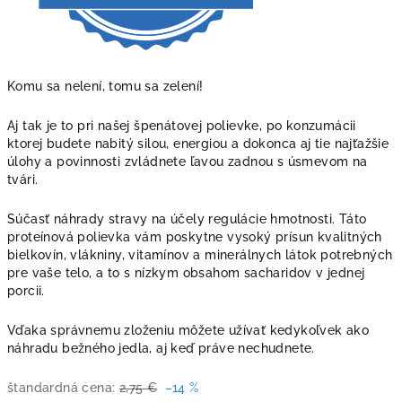
Komu sa nelení, tomu sa zelení!
Aj tak je to pri našej špenátovej polievke, po konzumácii
ktorej budete nabitý silou, energiou a dokonca aj tie najťažšie
úlohy a povinnosti zvládnete ľavou zadnou s úsmevom na
tvári.
Súčasť náhrady stravy na účely regulácie hmotnosti. Táto
proteínová polievka vám poskytne vysoký prísun kvalitných
bielkovín, vlákniny, vitamínov a minerálnych látok potrebných
pre vaše telo, a to s nízkym obsahom sacharidov v jednej
porcii.
Vďaka správnemu zloženiu môžete užívať kedykoľvek ako
náhradu bežného jedla, aj keď práve nechudnete.
štandardná cena:
2,75 €
–14 %