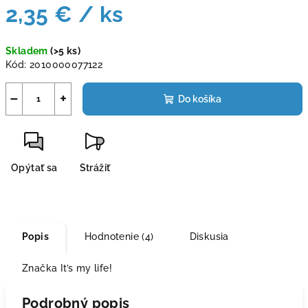
2,35 €
/ ks
Jednotková
Skladem
(>5 ks)
cena:
Kód:
2010000077122
−
+
Do košíka
Opýtať sa
Strážiť
Popis
Hodnotenie (4)
Diskusia
Značka
It’s my life!
Podrobný popis