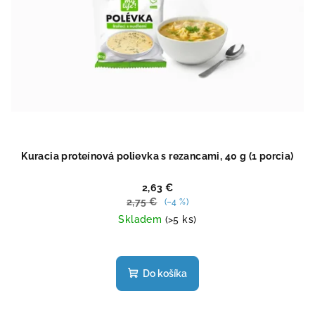
Kuracia proteínová polievka s rezancami, 40 g (1 porcia)
2,63 €
2,75 €
(–4 %)
Skladem
(>5 ks)
Priemerné
hodnotenie
produktu
Do košíka
je
4,6
z