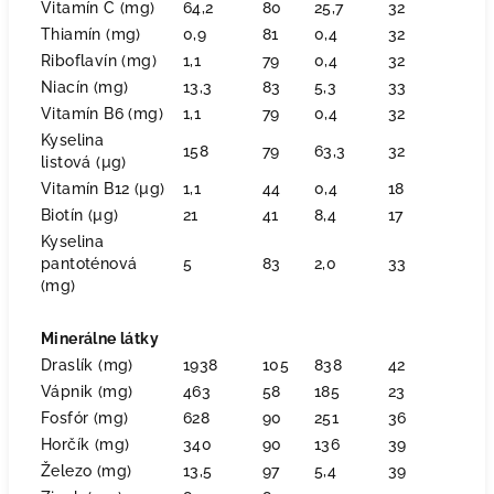
Vitamín C (mg)
64,2
80
25,7
32
Thiamín (mg)
0,9
81
0,4
32
Riboflavín (mg)
1,1
79
0,4
32
Niacín (mg)
13,3
83
5,3
33
Vitamín B6 (mg)
1,1
79
0,4
32
Kyselina
158
79
63,3
32
listová (µg)
Vitamín B12 (µg)
1,1
44
0,4
18
Biotín (µg)
21
41
8,4
17
Kyselina
pantoténová
5
83
2,0
33
(mg)
Minerálne látky
Draslík (mg)
1938
105
838
42
Vápnik (mg)
463
58
185
23
Fosfór (mg)
628
90
251
36
Horčík (mg)
340
90
136
39
Železo (mg)
13,5
97
5,4
39