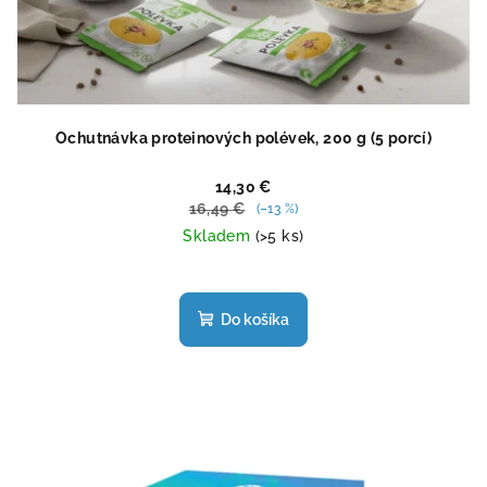
Ochutnávka proteinových polévek, 200 g (5 porcí)
14,30 €
16,49 €
(–13 %)
Skladem
(>5 ks)
Priemerné
hodnotenie
produktu
Do košíka
je
4,4
z
5
hviezdičiek.