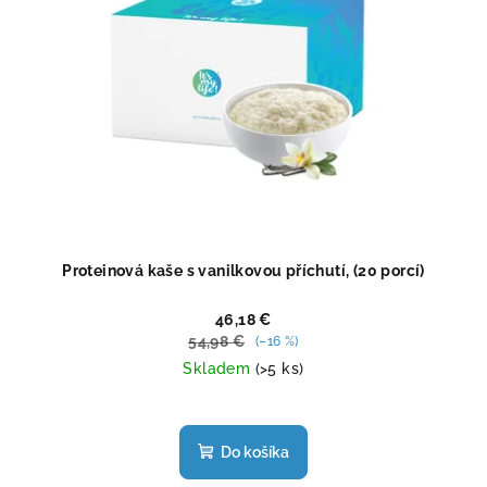
Proteinová kaše s vanilkovou příchutí, (20 porcí)
46,18 €
54,98 €
(–16 %)
Skladem
(>5 ks)
Priemerné
hodnotenie
produktu
Do košíka
je