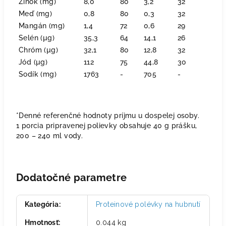
Zinok (mg)
8,0
80
3,2
32
Meď (mg)
0,8
80
0,3
32
Mangán (mg)
1,4
72
0,6
29
Selén (µg)
35,3
64
14,1
26
Chróm (µg)
32,1
80
12,8
32
Jód (µg)
112
75
44,8
30
Sodík (mg)
1763
-
705
-
*Denné referenčné hodnoty príjmu u dospelej osoby.
1 porcia pripravenej polievky obsahuje 40 g prášku,
200 – 240 ml vody.
Dodatočné parametre
Kategória
:
Proteinové polévky na hubnutí
Hmotnosť
:
0.044 kg