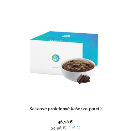
5,0
z
5
hviezdičiek.
Kakaové proteinové kaše (20 porcí )
46,18 €
54,98 €
(–16 %)