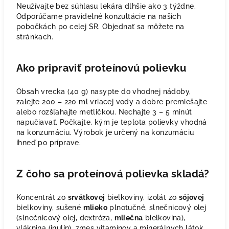
Neužívajte bez súhlasu lekára dlhšie ako 3 týždne.
Odporúčame pravidelné konzultácie na našich
pobočkách po celej SR. Objednať sa môžete na
stránkach.
Ako pripraviť proteínovú polievku
Obsah vrecka (40 g) nasypte do vhodnej nádoby,
zalejte 200 – 220 ml vriacej vody a dobre premiešajte
alebo rozšľahajte metličkou. Nechajte 3 – 5 minút
napučiavať. Počkajte, kým je teplota polievky vhodná
na konzumáciu. Výrobok je určený na konzumáciu
ihneď po príprave.
Z čoho sa proteínová polievka skladá?
Koncentrát zo
srvátkovej
bielkoviny, izolát zo
sójovej
bielkoviny, sušené
mlieko
plnotučné, slnečnicový olej
(slnečnicový olej, dextróza,
mliečna
bielkovina),
vláknina (inulín), zmes vitamínov a minerálnych látok