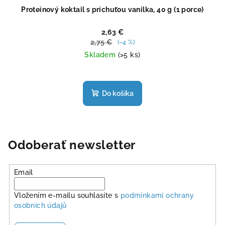
Proteínový koktail s príchuťou vanilka, 40 g (1 porce)
2,63 €
2,75 €
(–4 %)
Skladem
(>5 ks)
Priemerné
hodnotenie
produktu
Do košíka
je
5,0
z
5
hviezdičiek.
Odoberať newsletter
Email
Vložením e-mailu souhlasíte s
podmínkami ochrany
osobních údajů