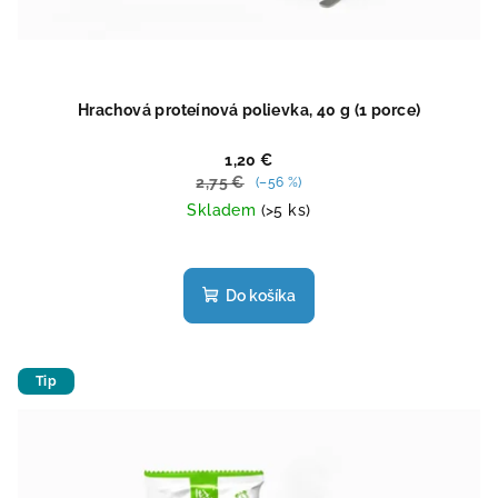
Hrachová proteínová polievka, 40 g (1 porce)
1,20 €
2,75 €
(–56 %)
Skladem
(>5 ks)
Priemerné
hodnotenie
produktu
Do košíka
je
4,5
z
5
Tip
hviezdičiek.