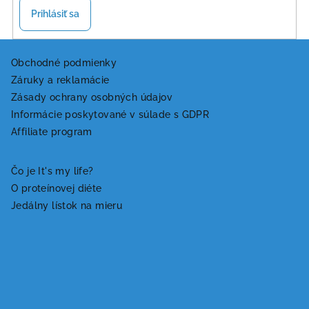
Prihlásiť sa
Z
á
Obchodné podmienky
Záruky a reklamácie
p
Zásady ochrany osobných údajov
ä
Informácie poskytované v súlade s GDPR
t
Affiliate program
i
e
Čo je It's my life?
O proteínovej diéte
Jedálny lístok na mieru