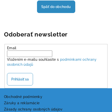
Späť do obchodu
Odoberať newsletter
Email
Vložením e-mailu souhlasíte s
podmínkami ochrany
osobních údajů
Prihlásiť sa
Z
á
Obchodné podmienky
Záruky a reklamácie
p
Zásady ochrany osobných údajov