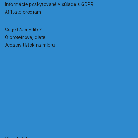
ä
Informácie poskytované v súlade s GDPR
t
Affiliate program
i
e
Čo je It's my life?
O proteínovej diéte
Jedálny lístok na mieru