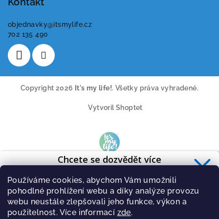
Kontakt
objednavky
@
itsmylife.cz
702 135 490
Copyright 2026
It's my life!
. Všetky práva vyhradené.
Vytvoril Shoptet
Chcete se dozvědět více
Přidejte se k více než 17
o zdravé výživě?
tisícům odběratelů
Používáme cookies, abychom Vám umožnili
Přihlaste se k odběru
newsletteru
.
pohodlné prohlížení webu a díky analýze provozu
A získavejte pravidelně tipy o novinkách ze světa cvičení a
zdravé stravy.
webu neustále zlepšovali jeho funkce, výkon a
použitelnost. Více informací
zde
.