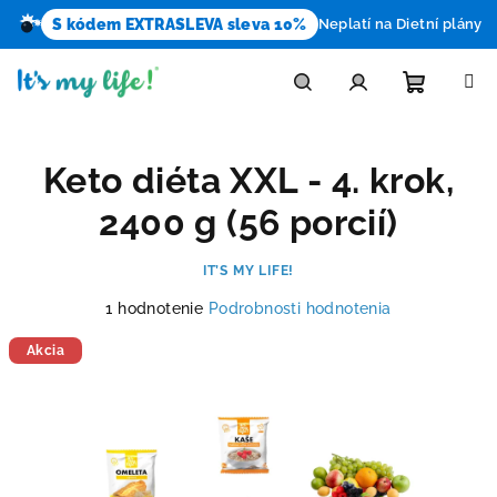
S kódem EXTRASLEVA sleva 10%
Neplatí na Dietní plány
Prejsť
na
obsah
Nákupn
Hľadať
Prihlásenie
Keto diéta XXL - 4. krok,
košík
2400 g (56 porcií)
IT’S MY LIFE!
Priemerné
1 hodnotenie
Podrobnosti hodnotenia
hodnotenie
produktu
Akcia
je
5,0
z
5
hviezdičiek.