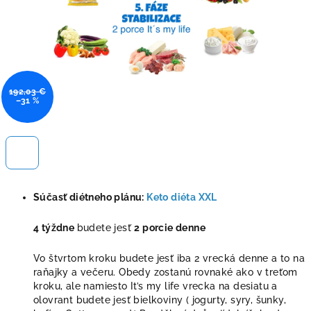
192,03 €
–31 %
Súčasť diétneho plánu:
Keto diéta XXL
4 týždne
budete jesť
2 porcie denne
Vo štvrtom kroku budete jesť iba 2 vrecká denne a to na
raňajky a večeru. Obedy zostanú rovnaké ako v treťom
kroku, ale namiesto It’s my life vrecka na desiatu a
olovrant budete jesť bielkoviny ( jogurty, syry, šunky,