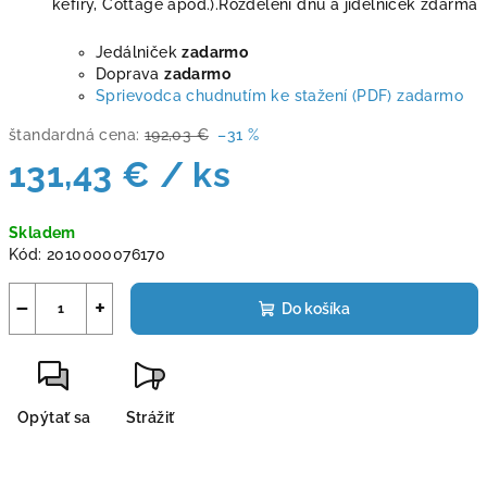
kefíry, Cottage apod.).Rozdělení dnů a jídelníček zdarma
Jedálniček
zadarmo
Doprava
zadarmo
Sprievodca chudnutím ke stažení (PDF) zadarmo
štandardná cena:
192,03 €
–31 %
131,43 €
/ ks
Jednotková
Skladem
cena:
Kód:
2010000076170
−
+
Do košíka
Opýtať sa
Strážiť