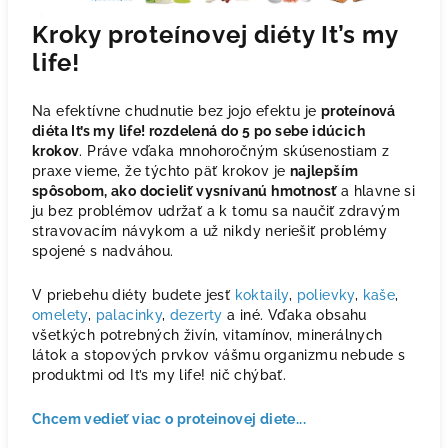
Kroky proteínovej diéty It’s my
life!
Na efektívne chudnutie bez jojo efektu je
proteínová
diéta It’s my life! rozdelená do 5 po sebe idúcich
krokov
. Práve vďaka mnohoročným skúsenostiam z
praxe vieme, že týchto päť krokov je
najlepším
spôsobom, ako docieliť vysnívanú hmotnosť
a hlavne si
ju bez problémov udržať a k tomu sa naučiť zdravým
stravovacím návykom a už nikdy neriešiť problémy
spojené s nadváhou.
V priebehu diéty budete jesť
koktaily
,
polievky
,
kaše
,
omelety
,
palacinky
,
dezerty
a iné. Vďaka obsahu
všetkých potrebných živín, vitamínov, minerálnych
látok a stopových prvkov vášmu organizmu nebude s
produktmi od It’s my life! nič chýbať.
Chcem vedieť viac o proteinovej diete...