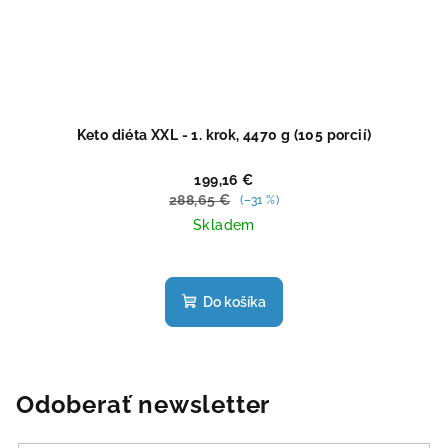
Keto diéta XXL - 1. krok, 4470 g (105 porcií)
199,16 €
288,65 €
(–31 %)
Skladem
Priemerné
hodnotenie
produktu
Do košíka
je
4,4
z
5
hviezdičiek.
Odoberať newsletter