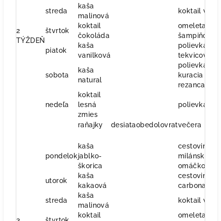
kaša
streda
koktail više
malinová
koktail
omeleta
2
štvrtok
čokoláda
šampiňónov
TÝŽDEŇ
kaša
polievka
piatok
vanilková
tekvicová
polievka
kaša
sobota
kuracia s
natural
rezancami
koktail
nedeľa
lesná
polievka čili
zmies
raňajky
desiata
obed
olovrat
večera
kaša
cestoviny s
pondelok
jablko-
milánskou
škorica
omáčkou
kaša
cestoviny
utorok
kakaová
carbonara
kaša
streda
koktail više
malinová
koktail
omeleta
3
štvrtok