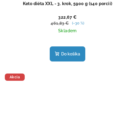
Keto diéta XXL - 3. krok, 5900 g (140 porcií)
322,67 €
461,83 €
(–30 %)
Skladem
Priemerné
hodnotenie
produktu
Do košíka
je
4,7
z
5
Akcia
hviezdičiek.