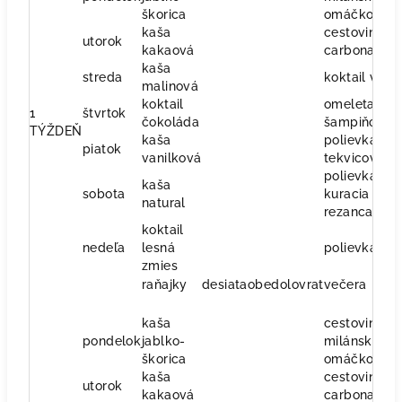
škorica
omáčkou
kaša
cestoviny
utorok
kakaová
carbonara
kaša
streda
koktail više
malinová
koktail
omeleta
1
štvrtok
čokoláda
šampiňónov
TÝŽDEŇ
kaša
polievka
piatok
vanilková
tekvicová
polievka
kaša
sobota
kuracia s
natural
rezancami
koktail
nedeľa
lesná
polievka čili
zmies
raňajky
desiata
obed
olovrat
večera
kaša
cestoviny s
pondelok
jablko-
milánskou
škorica
omáčkou
kaša
cestoviny
utorok
kakaová
carbonara