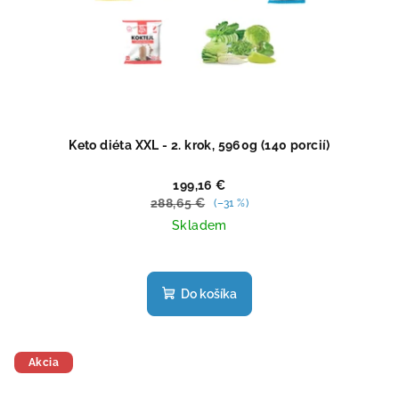
Keto diéta XXL - 2. krok, 5960g (140 porcií)
199,16 €
288,65 €
(–31 %)
Skladem
Priemerné
hodnotenie
produktu
Do košíka
je
4,4
z
5
Akcia
hviezdičiek.