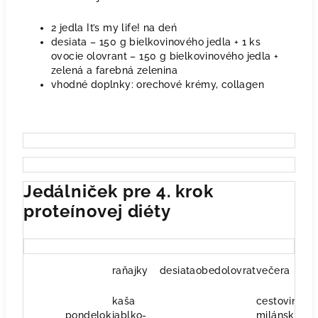
2 jedla It’s my life! na deń
desiata – 150 g bielkovinového jedla + 1 ks
ovocie olovrant – 150 g bielkovinového jedla +
zelená a farebná zelenina
vhodné doplnky: orechové krémy, collagen
Jedálniček pre 4. krok
proteínovej diéty
raňajky
desiata
obed
olovrat
večera
kaša
cestoviny s
pondelok
jablko-
milánskou