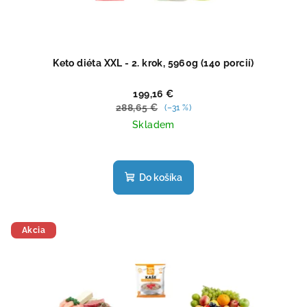
Keto diéta XXL - 2. krok, 5960g (140 porcií)
199,16 €
288,65 €
(–31 %)
Skladem
Priemerné
hodnotenie
produktu
Do košíka
je
4,4
z
5
Akcia
hviezdičiek.