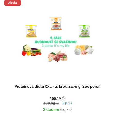
5
Akcia
hviezdičiek.
Proteinová dieta XXL - 4. krok, 4470 g (105 porcí)
199,16 €
288,65 €
(–31 %)
Skladem
(>5 ks)