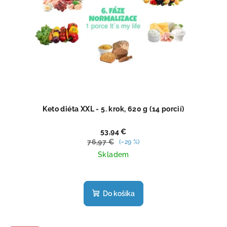
Keto diéta XXL - 5. krok, 620 g (14 porcií)
53,94 €
76,97 €
(–29 %)
Skladem
Priemerné
hodnotenie
produktu
Do košíka
je
5,0
z