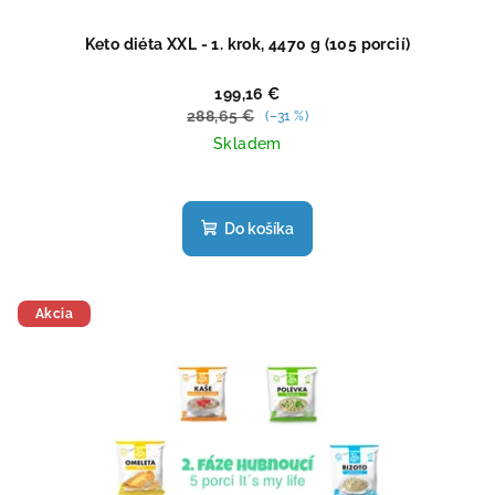
Keto diéta XXL - 1. krok, 4470 g (105 porcií)
199,16 €
288,65 €
(–31 %)
Skladem
Priemerné
hodnotenie
produktu
Do košíka
je
4,4
z
5
Akcia
hviezdičiek.