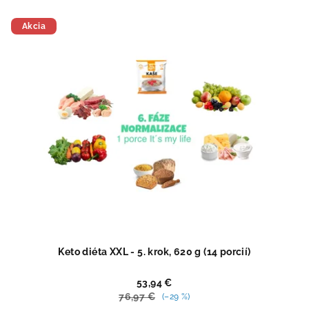
Akcia
Keto diéta XXL - 5. krok, 620 g (14 porcií)
53,94 €
76,97 €
(–29 %)