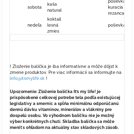
polievka
kaša
sobota
kuracia s
natural
rezancami
koktail
nedeľa
lesná
polievka čili
zmies
! Zloženie balíčka je iba informatívne a môže dôjsť k
zmene produktov. Pre viac informácií sa informujte na
info@itsmylife.sk
!
Upozornenie: Zloženie balíčka It’s my life! je
prispôsobené celkovej potrebe tela podľa existujúcej
legislatívy a smerníc a spĺňa minimálnu odporúčanú
dennú dávku vitamínov, minerálov a vlákniny pre
dospelú osobu. Vo výhodnom balíčku nie je možný
výber konkrétnych chutí. Skladba balíčka sa môže
meniť s ohľadom na aktuálny stav skladových zásob.