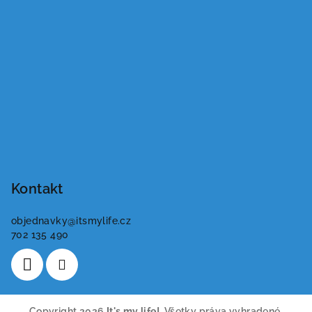
Kontakt
objednavky
@
itsmylife.cz
702 135 490
Copyright 2026
It's my life!
. Všetky práva vyhradené.