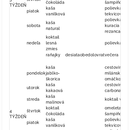
čokoláda
šampiňónov
TÝŽDEŇ
kaša
polievka
piatok
vanilková
tekvicová
polievka
kaša
sobota
kuracia s
natural
rezancami
koktail
nedeľa
lesná
polievka čili
zmies
raňajky
desiata
obed
olovrat
večera
kaša
cestoviny s
pondelok
jablko-
milánskou
škorica
omáčkou
kaša
cestoviny
utorok
kakaová
carbonara
kaša
streda
koktail više
malinová
koktail
omeleta
4
štvrtok
čokoláda
šampiňónov
TÝŽDEŇ
kaša
polievka
piatok
vanilková
tekvicová