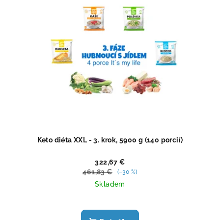
Keto diéta XXL - 3. krok, 5900 g (140 porcií)
322,67 €
461,83 €
(–30 %)
Skladem
Priemerné
hodnotenie
produktu