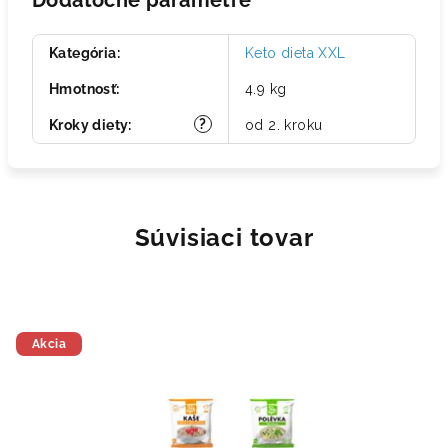
Dodatočné parametre
Kategória
:
Keto dieta XXL
Hmotnosť
:
4.9 kg
?
Kroky diety
:
od 2. kroku
Súvisiaci tovar
Akcia