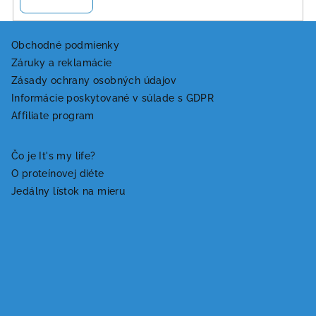
Z
á
Obchodné podmienky
Záruky a reklamácie
p
Zásady ochrany osobných údajov
ä
Informácie poskytované v súlade s GDPR
t
Affiliate program
i
e
Čo je It's my life?
O proteínovej diéte
Jedálny lístok na mieru