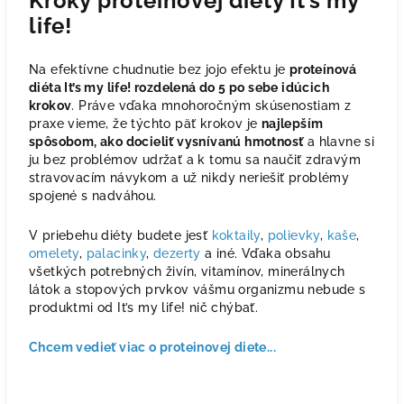
Kroky proteínovej diéty It’s my
life!
Na efektívne chudnutie bez jojo efektu je
proteínová
diéta It’s my life! rozdelená do 5 po sebe idúcich
krokov
. Práve vďaka mnohoročným skúsenostiam z
praxe vieme, že týchto päť krokov je
najlepším
spôsobom, ako docieliť vysnívanú hmotnosť
a hlavne si
ju bez problémov udržať a k tomu sa naučiť zdravým
stravovacím návykom a už nikdy neriešiť problémy
spojené s nadváhou.
V priebehu diéty budete jesť
koktaily
,
polievky
,
kaše
,
omelety
,
palacinky
,
dezerty
a iné. Vďaka obsahu
všetkých potrebných živín, vitamínov, minerálnych
látok a stopových prvkov vášmu organizmu nebude s
produktmi od It’s my life! nič chýbať.
Chcem vedieť viac o proteinovej diete...