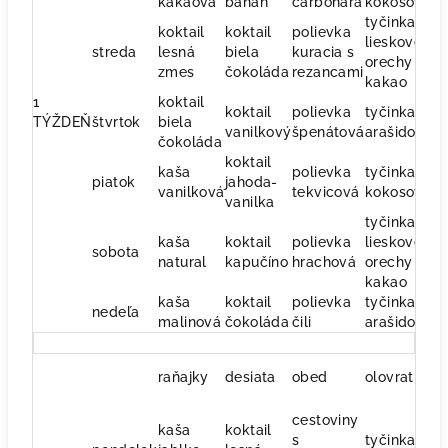
kakaová
banán
carbonara
kokosová
ze
tyčinka
koktail
koktail
polievka
lieskove
o
streda
lesná
biela
kuracia s
orechy a
š
zmes
čokoláda
rezancami
kakao
1
koktail
koktail
polievka
tyčinka
s
TÝŽDEŇ
štvrtok
biela
vanilkový
špenátová
arašidová
p
čokoláda
koktail
kaša
polievka
tyčinka
o
piatok
jahoda-
vanilková
tekvicová
kokosová
s
vanilka
tyčinka
kaša
koktail
polievka
lieskove
ko
sobota
natural
kapučíno
hrachová
orechy a
v
kakao
kaša
koktail
polievka
tyčinka
ko
nedeľa
malinová
čokoláda
čili
arašidova
v
raňajky
desiata
obed
olovrat
v
cestoviny
kaša
koktail
s
tyčinka
ra