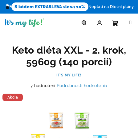
S kódem EXTRASLEVA sleva 10%
Neplatí na Dietní plány
Prejsť
na
obsah
Nákupn
Hľadať
Prihlásenie
Keto diéta XXL - 2. krok,
košík
5960g (140 porcií)
IT’S MY LIFE!
Priemerné
7 hodnotení
Podrobnosti hodnotenia
hodnotenie
produktu
Akcia
je
4,4
z
5
hviezdičiek.