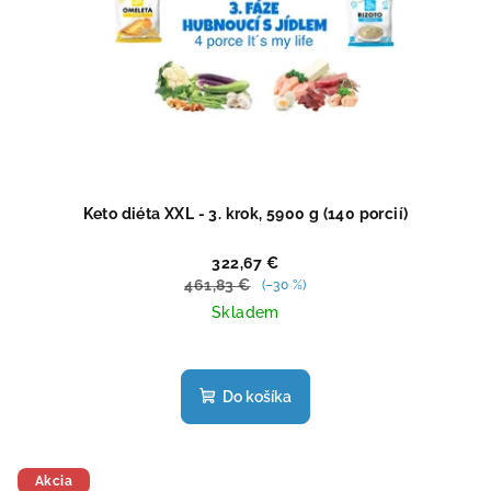
Keto diéta XXL - 3. krok, 5900 g (140 porcií)
322,67 €
461,83 €
(–30 %)
Skladem
Priemerné
hodnotenie
produktu
Do košíka
je
4,7
z
5
Akcia