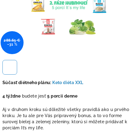
288,65 €
–31 %
Súčasť diétneho plánu:
Keto diéta XXL
4 týždne
budete jesť
5 porcií denne
Aj v druhom kroku sú dôležité všetky pravidlá ako u prvého
kroku. Je tu ale pre Vás pripravený bonus, a to vo forme
surovej bielej a zelenej zeleniny, ktorú si môžete pridávať k
porciám It’s my life.