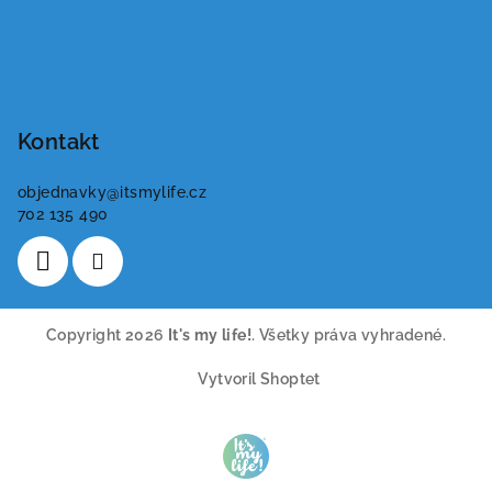
Kontakt
objednavky
@
itsmylife.cz
702 135 490
Copyright 2026
It's my life!
. Všetky práva vyhradené.
Vytvoril Shoptet