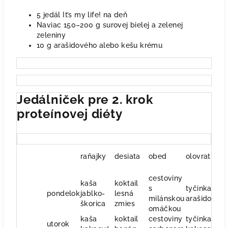
5 jedál It’s my life! na deň
Naviac 150–200 g surovej bielej a zelenej
zeleniny
10 g arašidového alebo kešu krému
Jedálniček pre 2. krok
proteínovej diéty
raňajky
desiata
obed
olovrat
v
cestoviny
kaša
koktail
s
tyčinka
ra
pondelok
jablko-
lesná
milánskou
arašidova
š
škorica
zmies
omáčkou
kaša
koktail
cestoviny
tyčinka
ri
utorok