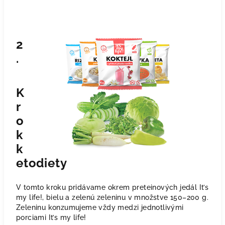
2
.
K
r
o
k
k
etodiety
V tomto kroku pridávame okrem preteinových jedál It’s
my life!, bielu a zelenú zeleninu v množstve 150–200 g.
Zeleninu konzumujeme vždy medzi jednotlivými
porciami It’s my life!