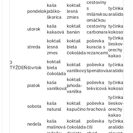
cestoviny
kaša
koktail
s
tyčinka
ra
pondelok
jablko-
lesná
milánskou
arašidova
š
škorica
zmies
omáčkou
kaša
koktail
cestoviny
tyčinka
ri
utorok
kakaová
banán
carbonara
kokosová
ze
tyčinka
koktail
koktail
polievka
lieskove
o
streda
lesná
biela
kuracia s
orechy a
š
zmes
čokoláda
rezancami
kakao
3
koktail
koktail
polievka
tyčinka
s
TÝŽDEŇ
štvrtok
biela
vanilkový
špenátová
arašidová
p
čokoláda
koktail
kaša
polievka
tyčinka
o
piatok
jahoda-
vanilková
tekvicová
kokosová
s
vanilka
tyčinka
kaša
koktail
polievka
lieskove
ko
sobota
natural
kapučíno
hrachová
orechy a
v
kakao
kaša
koktail
polievka
tyčinka
ko
nedeľa
malinová
čokoláda
čili
arašidova
v