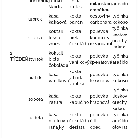
pondelok
jablko-
lesná
milánskou
arašidova
š
škorica
zmies
omáčkou
kaša
koktail
cestoviny
tyčinka
ri
utorok
kakaová
banán
carbonara
kokosová
ze
tyčinka
koktail
koktail
polievka
lieskove
o
streda
lesná
biela
kuracia s
orechy a
š
zmes
čokoláda
rezancami
kakao
2
koktail
koktail
polievka
tyčinka
s
TÝŽDEŇ
štvrtok
biela
vanilkový
špenátová
arašidová
p
čokoláda
koktail
kaša
polievka
tyčinka
o
piatok
jahoda-
vanilková
tekvicová
kokosová
s
vanilka
tyčinka
kaša
koktail
polievka
lieskove
ko
sobota
natural
kapučíno
hrachová
orechy a
v
kakao
kaša
koktail
polievka
tyčinka
ko
nedeľa
malinová
čokoláda
čili
arašidova
v
raňajky
desiata
obed
olovrat
v