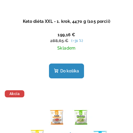
Keto diéta XXL - 1. krok, 4470 g (105 porcií)
199,16 €
288,65 €
(–31 %)
Skladem
Priemerné
hodnotenie
produktu
Do košíka
je
4,4
z
5
Akcia
hviezdičiek.