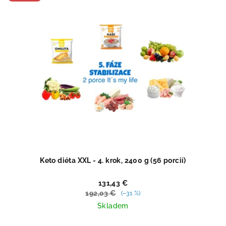
hviezdičiek.
Keto diéta XXL - 4. krok, 2400 g (56 porcií)
131,43 €
192,03 €
(–31 %)
Skladem
Priemerné