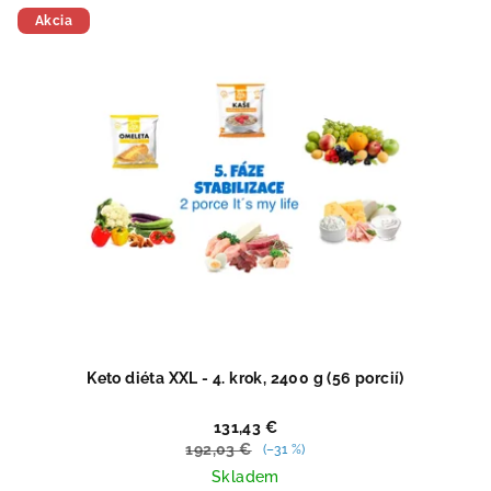
5
Akcia
hviezdičiek.
Keto diéta XXL - 4. krok, 2400 g (56 porcií)
131,43 €
192,03 €
(–31 %)
Skladem