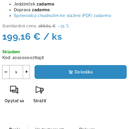
Jedálniček
zadarmo
Doprava
zadarmo
Sprievodca chudnutím ke stažení (PDF) zadarmo
štandardná cena:
288,65 €
–31 %
199,16 €
/ ks
Jednotková
Skladem
cena:
Kód:
2010000076156
−
+
Do košíka
Opýtať sa
Strážiť