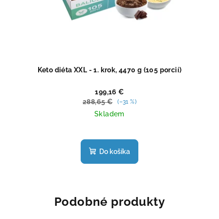
Keto diéta XXL - 1. krok, 4470 g (105 porcií)
199,16 €
288,65 €
(–31 %)
Skladem
Priemerné
hodnotenie
produktu
Do košíka
je
4,4
z
5
hviezdičiek.
Podobné produkty