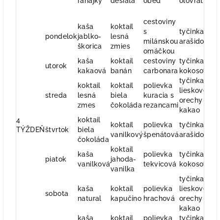
raňajky
desiata
obed
olovrat
v
cestoviny
kaša
koktail
s
tyčinka
ra
pondelok
jablko-
lesná
milánskou
arašidova
š
škorica
zmies
omáčkou
kaša
koktail
cestoviny
tyčinka
ri
utorok
kakaová
banán
carbonara
kokosová
ze
tyčinka
koktail
koktail
polievka
lieskove
o
streda
lesná
biela
kuracia s
orechy a
š
zmes
čokoláda
rezancami
kakao
4
koktail
koktail
polievka
tyčinka
s
TÝŽDEŇ
štvrtok
biela
vanilkový
špenátová
arašidová
p
čokoláda
koktail
kaša
polievka
tyčinka
o
piatok
jahoda-
vanilková
tekvicová
kokosová
s
vanilka
tyčinka
kaša
koktail
polievka
lieskove
ko
sobota
natural
kapučíno
hrachová
orechy a
v
kakao
kaša
koktail
polievka
tyčinka
ko