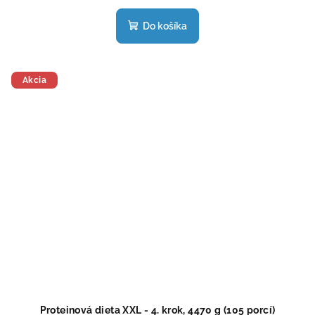
hodnotenie
produktu
Do košíka
je
5,0
z
5
Akcia
hviezdičiek.
Proteinová dieta XXL - 4. krok, 4470 g (105 porcí)