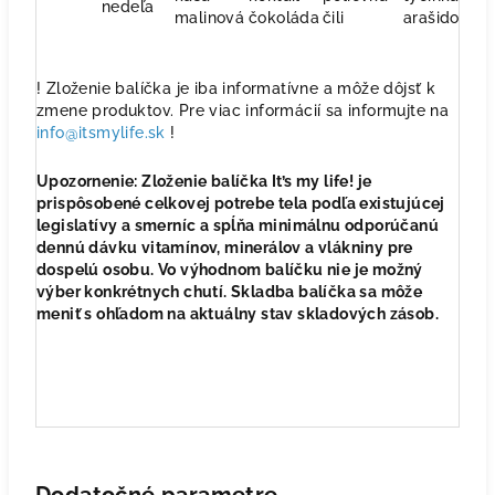
nedeľa
malinová
čokoláda
čili
arašidova
v
! Zloženie balíčka je iba informatívne a môže dôjsť k
zmene produktov. Pre viac informácií sa informujte na
info@itsmylife.sk
!
Upozornenie: Zloženie balíčka It’s my life! je
prispôsobené celkovej potrebe tela podľa existujúcej
legislatívy a smerníc a spĺňa minimálnu odporúčanú
dennú dávku vitamínov, minerálov a vlákniny pre
dospelú osobu. Vo výhodnom balíčku nie je možný
výber konkrétnych chutí. Skladba balíčka sa môže
meniť s ohľadom na aktuálny stav skladových zásob.