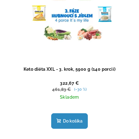
Keto diéta XXL - 3. krok, 5900 g (140 porcií)
322,67 €
461,83 €
(–30 %)
Skladem
Priemerné
hodnotenie
produktu
Do košíka
je
4,7
z