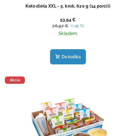
Keto diéta XXL - 5. krok, 620 g (14 porcií)
53,94 €
76,97 €
(–29 %)
Skladem
Priemerné
hodnotenie
produktu
Do košíka
je
5,0
z
5
Akcia
hviezdičiek.