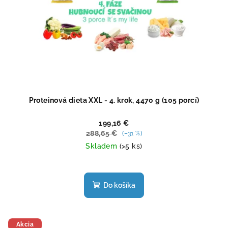
Proteinová dieta XXL - 4. krok, 4470 g (105 porcí)
199,16 €
288,65 €
(–31 %)
Skladem
(>5 ks)
Do košíka
Akcia