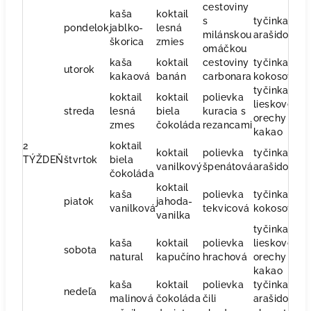
cestoviny
kaša
koktail
s
tyčinka
ra
pondelok
jablko-
lesná
milánskou
arašidova
š
škorica
zmies
omáčkou
kaša
koktail
cestoviny
tyčinka
ri
utorok
kakaová
banán
carbonara
kokosová
ze
tyčinka
koktail
koktail
polievka
lieskove
o
streda
lesná
biela
kuracia s
orechy a
š
zmes
čokoláda
rezancami
kakao
2
koktail
koktail
polievka
tyčinka
s
TÝŽDEŇ
štvrtok
biela
vanilkový
špenátová
arašidová
p
čokoláda
koktail
kaša
polievka
tyčinka
o
piatok
jahoda-
vanilková
tekvicová
kokosová
s
vanilka
tyčinka
kaša
koktail
polievka
lieskove
ko
sobota
natural
kapučíno
hrachová
orechy a
v
kakao
kaša
koktail
polievka
tyčinka
ko
nedeľa
malinová
čokoláda
čili
arašidova
v