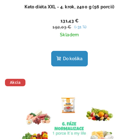
Keto diéta XXL - 4. krok, 2400 g (56 porcií)
131,43 €
192,03 €
(–31 %)
Skladem
Priemerné
hodnotenie
produktu
Do košíka
je
5,0
z
5
Akcia
hviezdičiek.