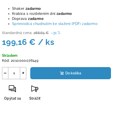
Shaker
zadarmo
Krabica s rozdelením dní
zadarmo
Doprava
zadarmo
Sprievodca chudnutím ke stažení (PDF) zadarmo
štandardná cena:
288,65 €
–31 %
199,16 €
/ ks
Jednotková
Skladem
cena:
Kód:
2010000076149
−
+
Do košíka
Opýtať sa
Strážiť