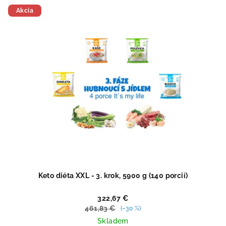
5
Akcia
hviezdičiek.
Keto diéta XXL - 3. krok, 5900 g (140 porcií)
322,67 €
461,83 €
(–30 %)
Skladem