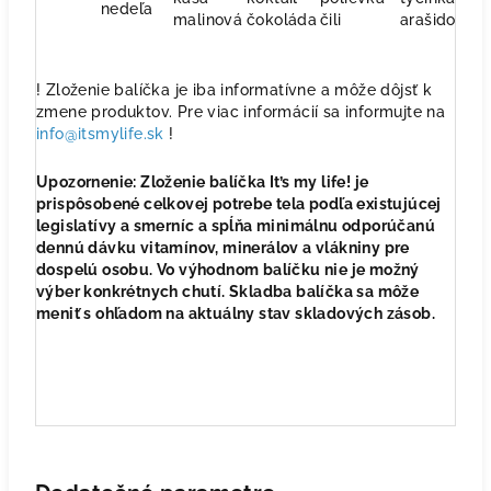
nedeľa
malinová
čokoláda
čili
arašidova
v
! Zloženie balíčka je iba informatívne a môže dôjsť k
zmene produktov. Pre viac informácií sa informujte na
info@itsmylife.sk
!
Upozornenie: Zloženie balíčka It’s my life! je
prispôsobené celkovej potrebe tela podľa existujúcej
legislatívy a smerníc a spĺňa minimálnu odporúčanú
dennú dávku vitamínov, minerálov a vlákniny pre
dospelú osobu. Vo výhodnom balíčku nie je možný
výber konkrétnych chutí. Skladba balíčka sa môže
meniť s ohľadom na aktuálny stav skladových zásob.