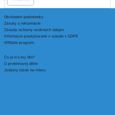
Z
á
Obchodné podmienky
Záruky a reklamácie
p
Zásady ochrany osobných údajov
ä
Informácie poskytované v súlade s GDPR
t
Affiliate program
i
e
Čo je It's my life?
O proteínovej diéte
Jedálny lístok na mieru