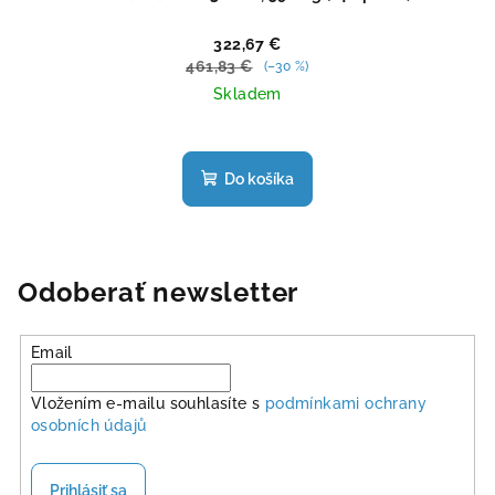
322,67 €
461,83 €
(–30 %)
Skladem
Priemerné
hodnotenie
produktu
Do košíka
je
4,7
z
5
hviezdičiek.
Odoberať newsletter
Email
Vložením e-mailu souhlasíte s
podmínkami ochrany
osobních údajů
Prihlásiť sa