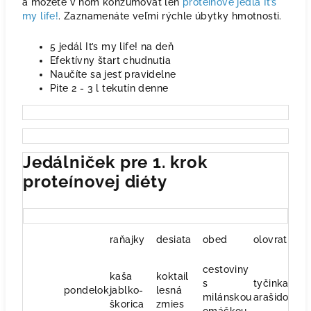
a môžete v ňom konzumovať len
proteínové jedlá It’s
my life!
. Zaznamenáte veľmi rýchle úbytky hmotnosti.
5 jedál It’s my life! na deň
Efektívny štart chudnutia
Naučíte sa jesť pravidelne
Pite 2 - 3 l tekutín denne
Jedálniček pre 1. krok
proteínovej diéty
raňajky
desiata
obed
olovrat
v
cestoviny
kaša
koktail
s
tyčinka
ra
pondelok
jablko-
lesná
milánskou
arašidova
š
škorica
zmies