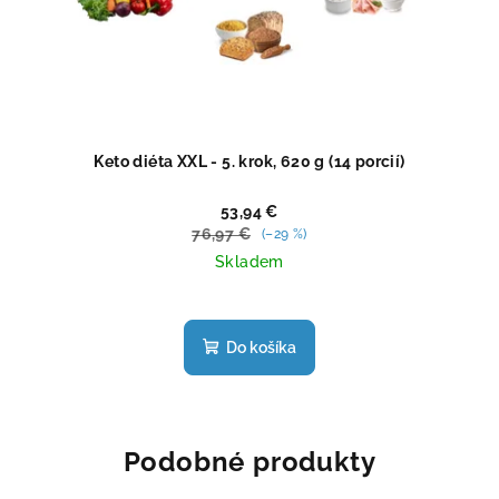
Keto diéta XXL - 5. krok, 620 g (14 porcií)
53,94 €
76,97 €
(–29 %)
Skladem
Priemerné
hodnotenie
produktu
Do košíka
je
5,0
z
5
hviezdičiek.
Podobné produkty