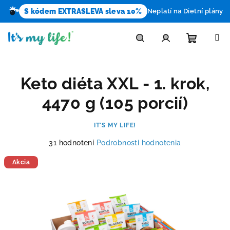
S kódem EXTRASLEVA sleva 10%
Neplatí na Dietní plány
Prejsť
na
obsah
Nákupn
Hľadať
Prihlásenie
Keto diéta XXL - 1. krok,
košík
4470 g (105 porcií)
IT’S MY LIFE!
Priemerné
31 hodnotení
Podrobnosti hodnotenia
hodnotenie
produktu
Akcia
je
4,4
z
5
hviezdičiek.