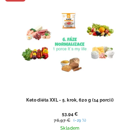
Keto diéta XXL - 5. krok, 620 g (14 porcií)
53,94 €
76,97 €
(–29 %)
Skladem
Priemerné