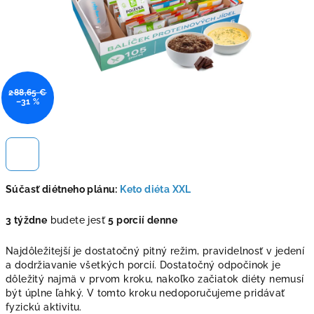
288,65 €
–31 %
Súčasť diétneho plánu:
Keto diéta XXL
3 týždne
budete jesť
5 porcií denne
Najdôležitejší je dostatočný pitný režim, pravidelnosť v jedení
a dodržiavanie všetkých porcií. Dostatočný odpočinok je
dôležitý najmä v prvom kroku, nakoľko začiatok diéty nemusí
být úplne ľahký. V tomto kroku nedoporučujeme pridávať
fyzickú aktivitu.