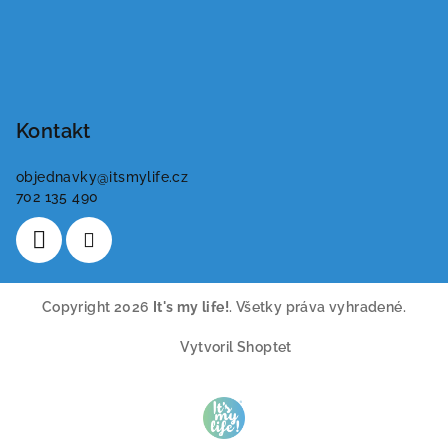
Kontakt
objednavky
@
itsmylife.cz
702 135 490
Copyright 2026
It's my life!
. Všetky práva vyhradené.
Vytvoril Shoptet