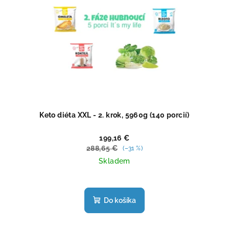
Keto diéta XXL - 2. krok, 5960g (140 porcií)
199,16 €
288,65 €
(–31 %)
Skladem
Priemerné
hodnotenie
produktu
Do košíka
je
4,4
z