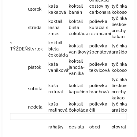
omáčkou
kaša
koktail
cestoviny
tyčinka
ri
utorok
kakaová
banán
carbonara
kokosová
ze
tyčinka
koktail
koktail
polievka
lieskove
o
streda
lesná
biela
kuracia s
orechy a
š
zmes
čokoláda
rezancami
kakao
1
koktail
koktail
polievka
tyčinka
s
TÝŽDEŇ
štvrtok
biela
vanilkový
špenátová
arašidová
p
čokoláda
koktail
kaša
polievka
tyčinka
o
piatok
jahoda-
vanilková
tekvicová
kokosová
s
vanilka
tyčinka
kaša
koktail
polievka
lieskove
ko
sobota
natural
kapučíno
hrachová
orechy a
v
kakao
kaša
koktail
polievka
tyčinka
ko
nedeľa
malinová
čokoláda
čili
arašidova
v
raňajky
desiata
obed
olovrat
v