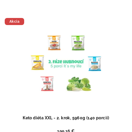
Akcia
Keto diéta XXL - 2. krok, 5960g (140 porcií)
199,16 €