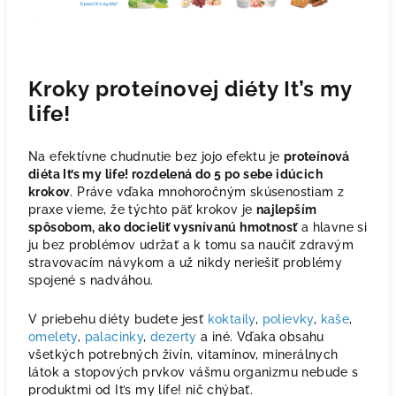
Kroky proteínovej diéty It’s my
life!
Na efektívne chudnutie bez jojo efektu je
proteínová
diéta It’s my life! rozdelená do 5 po sebe idúcich
krokov
. Práve vďaka mnohoročným skúsenostiam z
praxe vieme, že týchto päť krokov je
najlepším
spôsobom, ako docieliť vysnívanú hmotnosť
a hlavne si
ju bez problémov udržať a k tomu sa naučiť zdravým
stravovacím návykom a už nikdy neriešiť problémy
spojené s nadváhou.
V priebehu diéty budete jesť
koktaily
,
polievky
,
kaše
,
omelety
,
palacinky
,
dezerty
a iné. Vďaka obsahu
všetkých potrebných živín, vitamínov, minerálnych
látok a stopových prvkov vášmu organizmu nebude s
produktmi od It’s my life! nič chýbať.