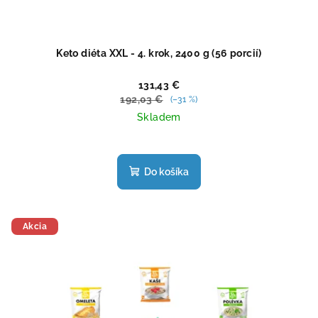
Keto diéta XXL - 4. krok, 2400 g (56 porcií)
131,43 €
192,03 €
(–31 %)
Skladem
Priemerné
hodnotenie
produktu
Do košíka
je
5,0
z
5
Akcia
hviezdičiek.