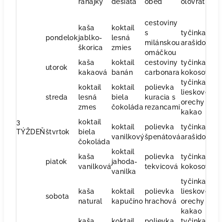
raňajky
desiata
obed
olovrat
v
cestoviny
kaša
koktail
s
tyčinka
ra
pondelok
jablko-
lesná
milánskou
arašidova
š
škorica
zmies
omáčkou
kaša
koktail
cestoviny
tyčinka
ri
utorok
kakaová
banán
carbonara
kokosová
ze
tyčinka
koktail
koktail
polievka
lieskove
o
streda
lesná
biela
kuracia s
orechy a
š
zmes
čokoláda
rezancami
kakao
3
koktail
koktail
polievka
tyčinka
s
TÝŽDEŇ
štvrtok
biela
vanilkový
špenátová
arašidová
p
čokoláda
koktail
kaša
polievka
tyčinka
o
piatok
jahoda-
vanilková
tekvicová
kokosová
s
vanilka
tyčinka
kaša
koktail
polievka
lieskove
ko
sobota
natural
kapučíno
hrachová
orechy a
v
kakao
kaša
koktail
polievka
tyčinka
ko