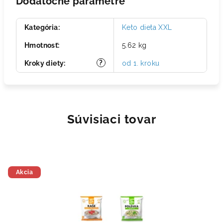
Dodatočné parametre
Kategória
:
Keto dieta XXL
Hmotnosť
:
5.62 kg
?
Kroky diety
:
od 1. kroku
Súvisiaci tovar
Akcia