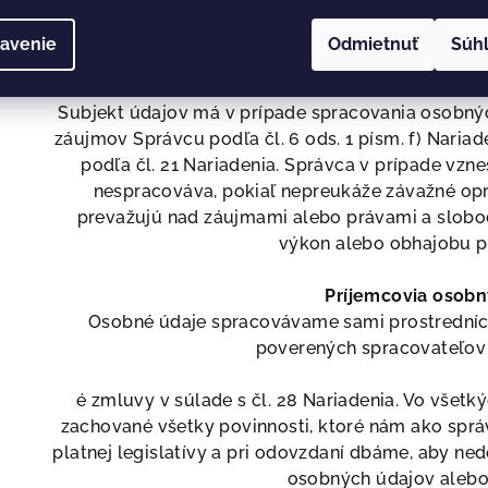
informácie záujem – teda, ak n
avenie
Odmietnuť
Súh
Subjekt údajov má v prípade spracovania osobn
záujmov Správcu podľa čl. 6 ods. 1 písm. f) Naria
podľa čl. 21 Nariadenia. Správca v prípade vzn
nespracováva, pokiaľ nepreukáže závažné op
prevažujú nad záujmami alebo právami a slobod
výkon alebo obhajobu p
Príjemcovia osob
Osobné údaje spracovávame sami prostrední
poverených spracovateľov 
é zmluvy v súlade s čl. 28 Nariadenia. Vo všetk
zachované všetky povinnosti, ktoré nám ako spr
platnej legislatívy a pri odovzdaní dbáme, aby n
osobných údajov alebo 