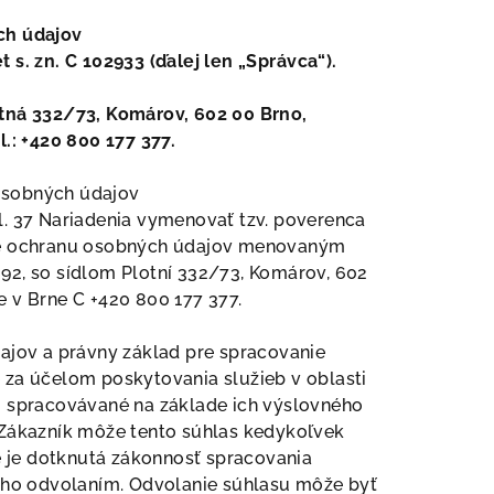
ch údajov
 s. zn. C 102933 (ďalej len „Správca“).
otná 332/73, Komárov, 602 00 Brno,
l.: +420 800 177 377.
osobných údajov
l. 37 Nariadenia vymenovať tzv. poverenca
re ochranu osobných údajov menovaným
80092, so sídlom Plotní 332/73, Komárov, 602
 v Brne C +420 800 177 377.
ajov a právny základ pre spracovanie
 za účelom poskytovania služieb v oblasti
ú spracovávané na základe ich výslovného
. Zákazník môže tento súhlas kedykoľvek
e je dotknutá zákonnosť spracovania
jeho odvolaním. Odvolanie súhlasu môže byť