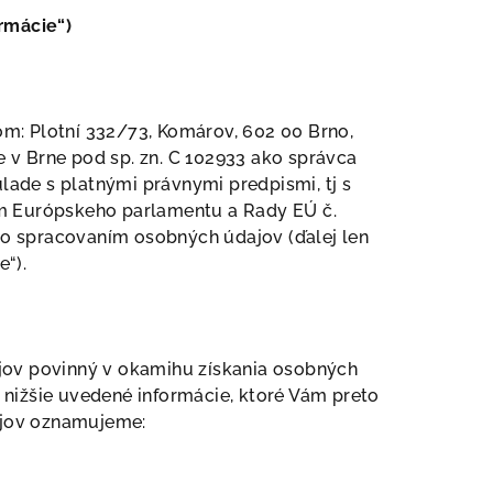
ormácie“)
lom: Plotní 332/73, Komárov, 602 00 Brno,
 v Brne pod sp. zn. C 102933 ako správca
ade s platnými právnymi predpismi, tj s
ím Európskeho parlamentu a Rady EÚ č.
so spracovaním osobných údajov (ďalej len
e“).
ajov povinný v okamihu získania osobných
 nižšie uvedené informácie, ktoré Vám preto
ajov oznamujeme: