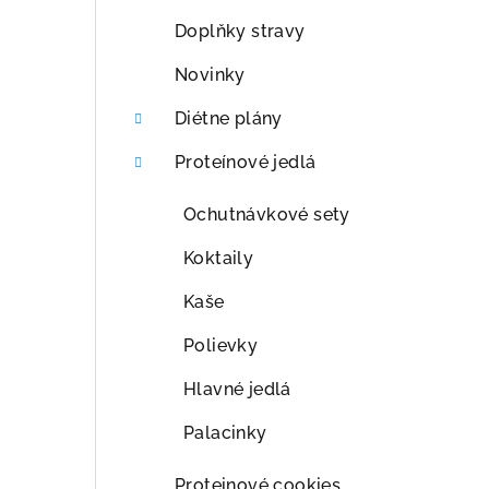
p
Doplňky stravy
a
Novinky
n
Diétne plány
e
Proteínové jedlá
l
Ochutnávkové sety
Koktaily
Kaše
Polievky
Hlavné jedlá
Palacinky
Proteinové cookies