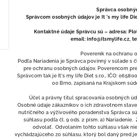
Správca osobný
Správcom osobných údajov je It 's my life Diet
Kontaktné údaje Správcu sú – adresa: Pl
email: info@itsmylife.cz, te
Povereník na ochranu 
Podľa Nariadenia je Správca povinný v súlade s č
pre ochranu osobných údajov. Poverencom p
Správcom tak je It's my life Diet s.r.o., IČO: 065
00 Brno, zapísaná na Krajskom súde
Účel a právny titul spracovania osobných úd
Osobné údaje zákazníkov o ich zdravotnom stave
nutričného a výživového poradenstva Správca s
súhlasu podľa čl. 9 ods. 2 písm. a) Nariadenie
odvolať. Odvolaním tohto súhlasu však ni
vychádzajúceho zo súhlasu, ktorý bol daný pred 