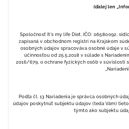
(ďalej len „Inf
Spoločnosť It's my life Diet, IČO: 06580092, síd
zapísaná v obchodnom registri na Krajskom súde
osobných údajov spracováva osobné údaje v súl
účinnosťou od 25.5.2018 v súlade s Nariaden
2016/679, o ochrane fyzických osôb v súvislosti 
„Nariadeni
Podľa čl. 13 Nariadenia je správca osobných úd
údajov poskytnúť subjektu údajov (teda Vám) tieto
týmto ako subjektu úd