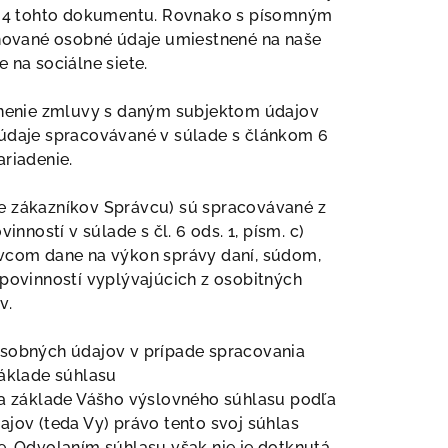
 4 tohto dokumentu. Rovnako s písomným
nované osobné údaje umiestnené na naše
 na sociálne siete.
plnenie zmluvy s daným subjektom údajov
 údaje spracovávané v súlade s článkom 6
ariadenie.
e zákazníkov Správcu) sú spracovávané z
nností v súlade s čl. 6 ods. 1, písm. c)
ávcom dane na výkon správy daní, súdom,
povinností vyplývajúcich z osobitných
v.
osobných údajov v prípade spracovania
áklade súhlasu
a základe Vášho výslovného súhlasu podľa
dajov (teda Vy) právo tento svoj súhlas
e. Odvolaním súhlasu však nie je dotknutá