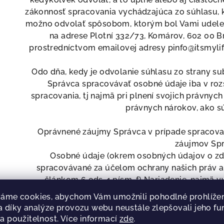
zákonnosť spracovania vychádzajúca zo súhlasu, k
možno odvolať spôsobom, ktorým bol Vami udele
na adrese Plotní 332/73, Komárov, 602 00 Br
prostredníctvom emailovej adresy pinfo@itsmylife
Odo dňa, kedy je odvolanie súhlasu zo strany 
Správca spracovávať osobné údaje iba v ro
spracovania, tj najmä pri plnení svojich právnyc
právnych nárokov, ako sú
Oprávnené záujmy Správca v prípade spracova
záujmov Sp
Osobné údaje (okrem osobných údajov o zd
spracovávané za účelom ochrany našich práv 
článkom 6 ods. 1 písm. f) Nariadenie, najmä 
zabezpečenie našich elektronických informačných 
áme cookies, abychom Vám umožnili pohodlné prohlížen
Ďalej môžu byť osobné údaje spracovávané na využ
 díky analýze provozu webu neustále zlepšovali jeho fu
ponúk o produktoch, informácií o nových produk
a použitelnost. Více informací
zde
.