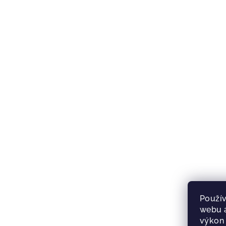
Použív
webu a
výkon 