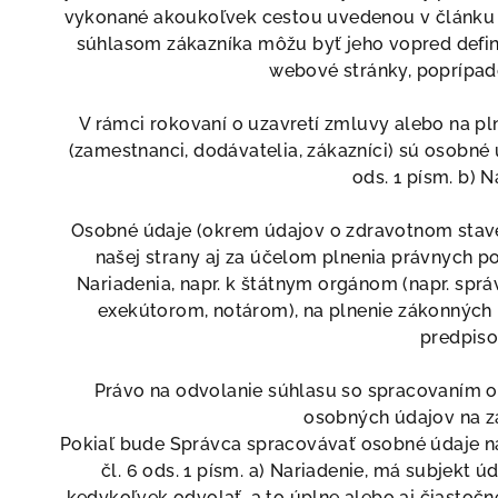
vykonané akoukoľvek cestou uvedenou v článku
súhlasom zákazníka môžu byť jeho vopred defi
webové stránky, poprípade
V rámci rokovaní o uzavretí zmluvy alebo na 
(zamestnanci, dodávatelia, zákazníci) sú osobné
ods. 1 písm. b) N
Osobné údaje (okrem údajov o zdravotnom stav
našej strany aj za účelom plnenia právnych povi
Nariadenia, napr. k štátnym orgánom (napr. spr
exekútorom, notárom), na plnenie zákonných 
predpiso
Právo na odvolanie súhlasu so spracovaním 
osobných údajov na z
Pokiaľ bude Správca spracovávať osobné údaje n
čl. 6 ods. 1 písm. a) Nariadenie, má subjekt ú
kedykoľvek odvolať, a to úplne alebo aj čiastočn