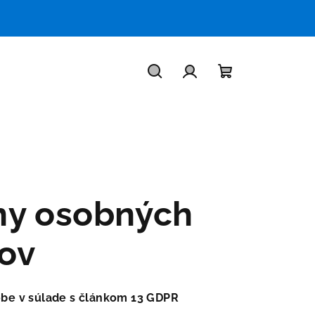
Hľadať
Prihlásenie
Nákupný
košík
ny osobných
ov
obe v súlade s článkom 13 GDPR