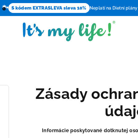
S kódem EXTRASLEVA sleva 10%
Neplatí na Dietní plány
Zásady ochra
údaj
Informácie poskytované dotknutej os