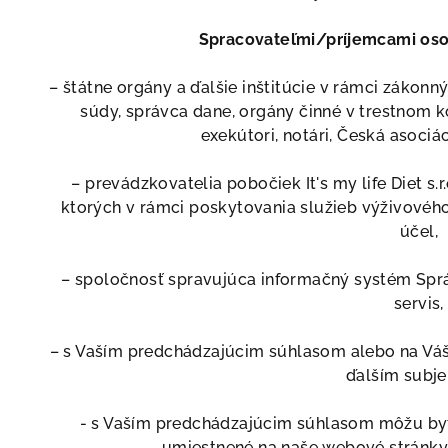
Spracovateľmi/príjemcami oso
– štátne orgány a ďalšie inštitúcie v rámci zákonn
súdy, správca dane, orgány činné v trestnom k
exekútori, notári, Česká asociác
– prevádzkovatelia pobočiek It's my life Diet s.r.
ktorých v rámci poskytovania služieb výživového
účel,
– spoločnosť spravujúca informačný systém Sprá
servis,
– s Vaším predchádzajúcim súhlasom alebo na Vá
ďalším subj
- s Vaším predchádzajúcim súhlasom môžu by
umiestnené na naše webové stránky, 