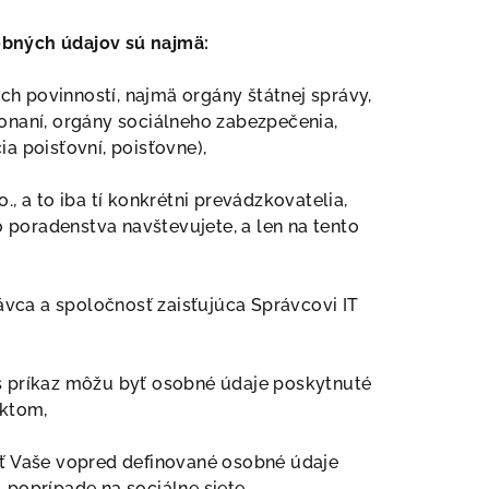
bných údajov sú najmä:
ých povinností, najmä orgány štátnej správy,
onaní, orgány sociálneho zabezpečenia,
ia poisťovní, poisťovne),
o., a to iba tí konkrétni prevádzkovatelia,
 poradenstva navštevujete, a len na tento
vca a spoločnosť zaisťujúca Správcovi IT
š príkaz môžu byť osobné údaje poskytnuté
ektom,
ť Vaše vopred definované osobné údaje
poprípade na sociálne siete.