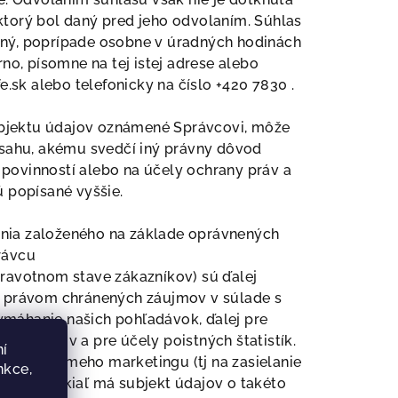
torý bol daný pred jeho odvolaním. Súhlas
ný, poprípade osobne v úradných hodinách
no, písomne na tej istej adrese alebo
.sk alebo telefonicky na číslo +420 7830 .
subjektu údajov oznámené Správcovi, môže
zsahu, akému svedčí iný právny dôvod
h povinností alebo na účely ochrany práv a
 popísané vyššie.
nia založeného na základe oprávnených
rávcu
ravotnom stave zákazníkov) sú ďalej
a právom chránených záujmov v súlade s
vymáhanie našich pohľadávok, ďalej pre
systémov a pre účely poistných štatistík.
í
itie priameho marketingu (tj na zasielanie
nkce,
toch, pokiaľ má subjekt údajov o takéto