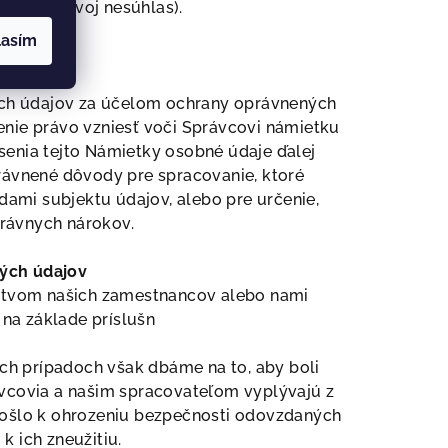
eprejaví svoj nesúhlas).
lasím
ých údajov za účelom ochrany oprávnených
denie právo vzniesť voči Správcovi námietku
esenia tejto Námietky osobné údaje ďalej
rávnené dôvody pre spracovanie, ktoré
ami subjektu údajov, alebo pre určenie,
rávnych nárokov.
ných údajov
ctvom našich zamestnancov alebo nami
na základe príslušn
ých prípadoch však dbáme na to, aby boli
ávcovia a našim spracovateľom vyplývajú z
edošlo k ohrozeniu bezpečnosti odovzdaných
k ich zneužitiu.