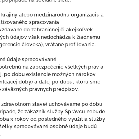
 krajiny alebo medzinárodnú organizáciu a
atizovaného spracovania
zdávané do zahraničnej či akejkoľvek
bných údajov však nedochádza k žiadnemu
rencie človeka), vrátane profilovania.
bné údaje spracovávané
otrebnú na zabezpečenie všetkých práv a
tj. po dobu existencie možných nárokov
mlčacej doby) a ďalej po dobu, ktorú sme
e záväzných právnych predpisov.
 o zdravotnom stave) uchovávame po dobu,
prípade, že zákazník služby Správcu nebude
doba 3 rokov od posledného využitia služby
všetky spracovávané osobné údaje budú
.