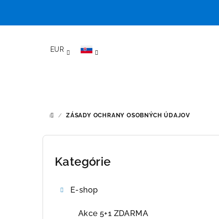
Prejsť
na
EUR
obsah
/
ZÁSADY OCHRANY OSOBNÝCH ÚDAJOV
DOMOV
B
o
Kategórie
Preskočiť
kategórie
č
E-shop
n
ý
Akce 5+1 ZDARMA