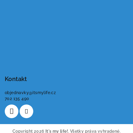
Kontakt
objednavky
@
itsmylife.cz
702 135 490
Copyright 2026
It's my life!
. Všetky práva vyhradené.