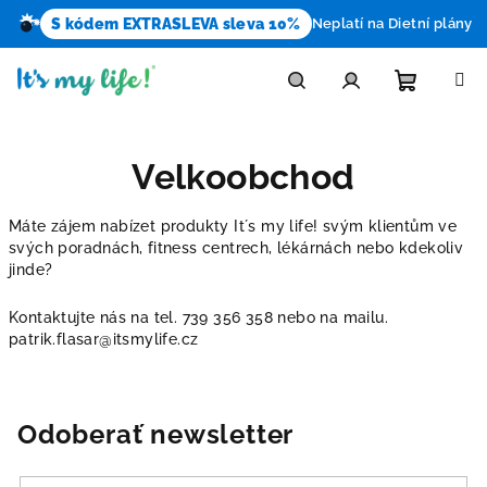
S kódem EXTRASLEVA sleva 10%
Neplatí na Dietní plány
Prejsť
na
obsah
Nákupn
Hľadať
Prihlásenie
Velkoobchod
košík
Máte zájem nabízet produkty It´s my life! svým klientům ve
svých poradnách, fitness centrech, lékárnách nebo kdekoliv
jinde?
Kontaktujte nás na tel. 739 356 358 nebo na mailu.
patrik.flasar@itsmylife.cz
Odoberať newsletter