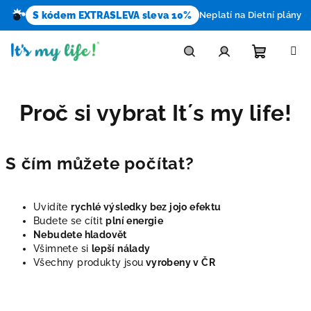
S kódem EXTRASLEVA sleva 10%
Neplatí na Dietní plány
Prejsť
na
obsah
Nákupn
Hľadať
Prihlásenie
Proč si vybrat It´s my life!
košík
S čím můžete počítat?
Uvidíte
rychlé výsledky bez
jojo efektu
Budete se cítit
plní energie
Nebudete hladovět
Všimnete si
lepší nálady
Všechny produkty jsou
vyrobeny v ČR