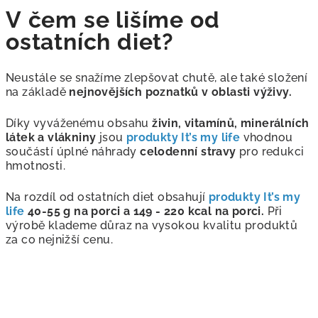
V čem se lišíme od
ostatních diet?
Neustále se snažíme zlepšovat chutě, ale také složení
na základě
nejnovějších poznatků v oblasti výživy.
Díky vyváženému obsahu
živin, vitamínů, minerálních
látek a vlákniny
jsou
produkty It’s my life
vhodnou
součástí úplné náhrady
celodenní stravy
pro redukci
hmotnosti.
Na rozdíl od ostatních diet obsahují
produkty It’s my
life
40-55 g na porci a 149 - 220 kcal na porci.
Při
výrobě klademe důraz na vysokou kvalitu produktů
za co nejnižší cenu.