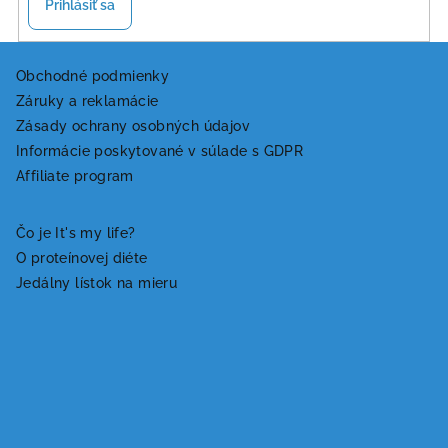
Prihlásiť sa
Z
á
Obchodné podmienky
Záruky a reklamácie
p
Zásady ochrany osobných údajov
ä
Informácie poskytované v súlade s GDPR
t
Affiliate program
i
e
Čo je It's my life?
O proteínovej diéte
Jedálny lístok na mieru