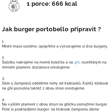
1 porce: 666 kcal
Jak burger portobello připravit ?
1.
Mleté maso osolíme, opepříme a vytvarujeme si dva burgery.
2.
Šalotku nakrájíme na menší kolečka a na
ghí
, rozehřátým na
mírném plameni, dozlatova orestujeme.
3.
Dále u žampiónů oddělíme nohy od klobouků. Každý klobouk
na ghí pozvolna taktéž z obou stran orestujeme.
4.
Na vyšším plameni z obou stran na ghíčku osmažíme burger.
Poté si poskládáme burger: na klobouk žampionu dáme