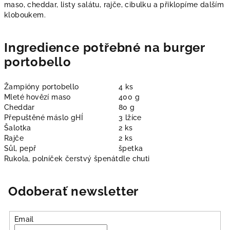
maso, cheddar, listy salátu, rajče, cibulku a přiklopíme dalším
kloboukem.
Ingredience potřebné na burger
portobello
Žampióny portobello
4 ks
Mleté hovězí maso
400 g
Cheddar
80 g
Přepuštěné máslo gHÍ
3 lžíce
Šalotka
2 ks
Rajče
2 ks
Sůl, pepř
špetka
Rukola, polníček čerstvý špenát
dle chuti
Odoberať newsletter
Email