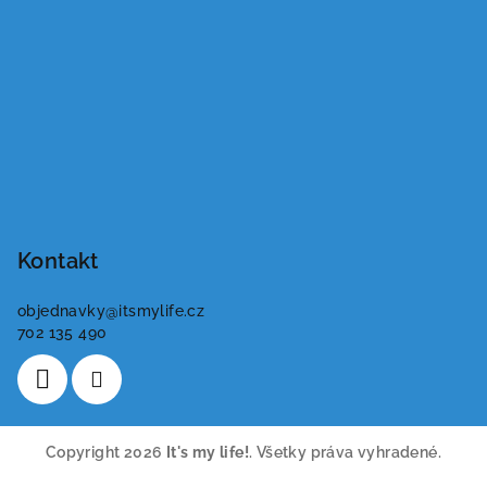
Kontakt
objednavky
@
itsmylife.cz
702 135 490
Copyright 2026
It's my life!
. Všetky práva vyhradené.