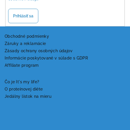
Prihlásiť sa
Z
á
Obchodné podmienky
Záruky a reklamácie
p
Zásady ochrany osobných údajov
ä
Informácie poskytované v súlade s GDPR
t
Affiliate program
i
e
Čo je It's my life?
O proteínovej diéte
Jedálny lístok na mieru