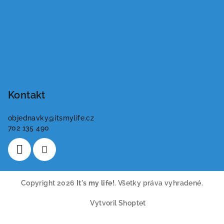
Kontakt
objednavky
@
itsmylife.cz
702 135 490
Copyright 2026
It's my life!
. Všetky práva vyhradené.
Vytvoril Shoptet