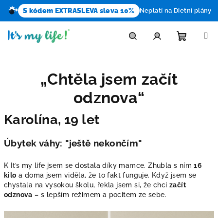
S kódem EXTRASLEVA sleva 10%
Neplatí na Dietní plány
Prejsť
na
obsah
Nákupn
Hľadať
Prihlásenie
„Chtěla jsem začít
košík
odznova“
Karolína, 19 let
Úbytek váhy: "ještě nekončím"
K It’s my life jsem se dostala díky mamce. Zhubla s ním
16
kilo
a doma jsem viděla, že to fakt funguje. Když jsem se
chystala na vysokou školu, řekla jsem si, že chci
začít
odznova
– s lepším režimem a pocitem ze sebe.