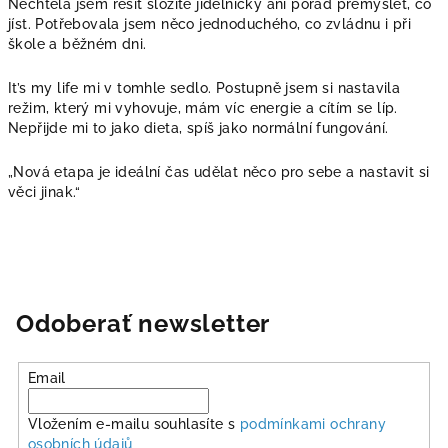
Nechtěla jsem řešit složité jídelníčky ani pořád přemýšlet, co
jíst. Potřebovala jsem něco jednoduchého, co zvládnu i při
škole a běžném dni.
It’s my life mi v tomhle sedlo. Postupně jsem si nastavila
režim, který mi vyhovuje, mám víc energie a cítím se líp.
Nepřijde mi to jako dieta, spíš jako normální fungování.
„Nová etapa je ideální čas udělat něco pro sebe a nastavit si
věci jinak.“
Odoberať newsletter
Email
Vložením e-mailu souhlasíte s
podmínkami ochrany
osobních údajů