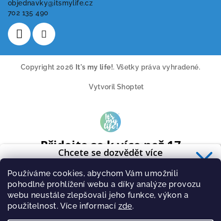
objednavky
@
itsmylife.cz
702 135 490
Copyright 2026
It's my life!
. Všetky práva vyhradené.
Vytvoril Shoptet
Přidejte se k více než 17
Chcete se dozvědět více
tisícům odběratelů
o zdravé výživě?
A získavejte pravidelně tipy o novinkách ze světa cvičení a
Používáme cookies, abychom Vám umožnili
Přihlaste se k odběru
newsletteru
.
zdravé stravy.
pohodlné prohlížení webu a díky analýze provozu
webu neustále zlepšovali jeho funkce, výkon a
použitelnost. Více informací
zde
.