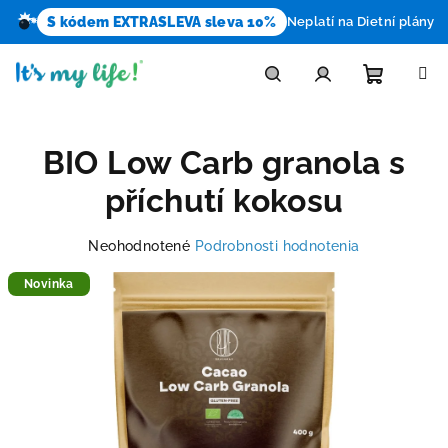
S kódem EXTRASLEVA sleva 10%
Neplatí na Dietní plány
Prejsť
na
obsah
Nákupn
Hľadať
Prihlásenie
BIO Low Carb granola s
košík
příchutí kokosu
Priemerné
Neohodnotené
Podrobnosti hodnotenia
hodnotenie
produktu
Novinka
je
0,0
z
5
hviezdičiek.