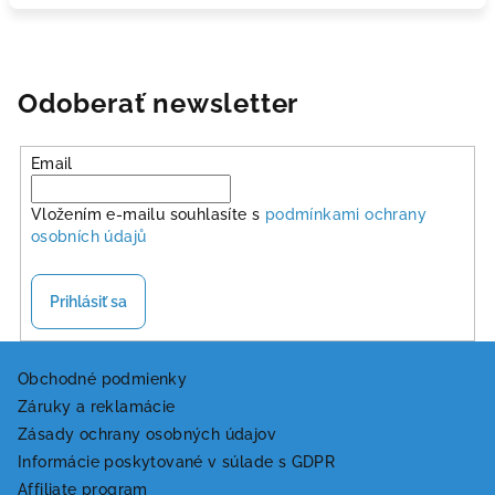
Odoberať newsletter
Email
Vložením e-mailu souhlasíte s
podmínkami ochrany
osobních údajů
Prihlásiť sa
Z
á
Obchodné podmienky
Záruky a reklamácie
p
Zásady ochrany osobných údajov
ä
Informácie poskytované v súlade s GDPR
t
Affiliate program