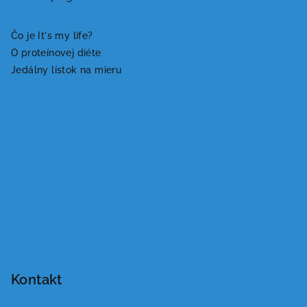
i
e
Čo je It's my life?
O proteínovej diéte
Jedálny lístok na mieru
Kontakt