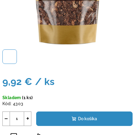
9,92 €
/ ks
Jednotková
Skladem
(1 ks)
cena:
Kód:
4303
−
+
Do košíka